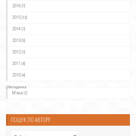
2016
[7]
2015
[12]
2014
[7]
2013
[5]
2012
[7]
2011
[4]
2010
[4]
Обкладинка
М’яка
[1]
ПОШУК ПО АВТОРУ