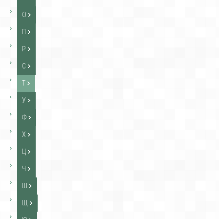
О
П
Р
С
Т
У
Ф
Х
Ц
Ч
Ш
Щ