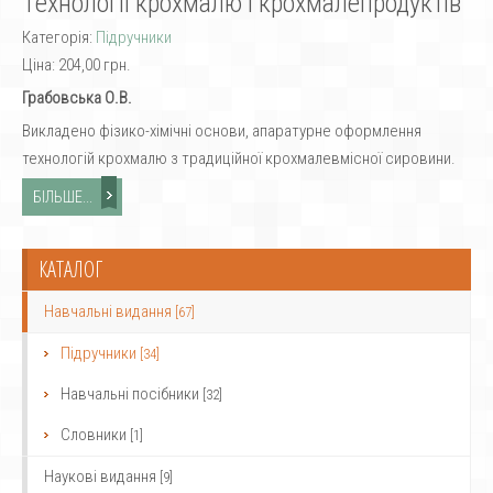
Технології крохмалю і крохмалепродуктів
Категорія:
Підручники
Ціна:
204,00 грн.
Грабовська О.В.
Викладено фізико-хімічні основи, апаратурне оформлення
технологій крохмалю з традиційної крохмалевмісної сировини.
БІЛЬШЕ...
КАТАЛОГ
Навчальні видання
[67]
Підручники
[34]
Навчальні посібники
[32]
Словники
[1]
Наукові видання
[9]