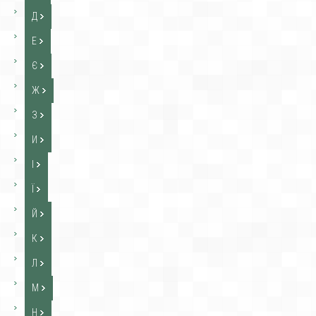
Д
Е
Є
Ж
З
И
І
Ї
Й
К
Л
М
Н