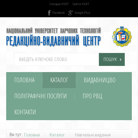
Головна НУХТ
Сайти НУХТ
Facebook
Google Plus
ПОШУК
ГОЛОВНА
КАТАЛОГ
ВИДАВНИЦВО
ПОЛІГРАФІЧНІ ПОСЛУГИ
ПРО РВЦ
КОНТАКТИ
Ви тут:
Головна
Каталог
Навчальні видання