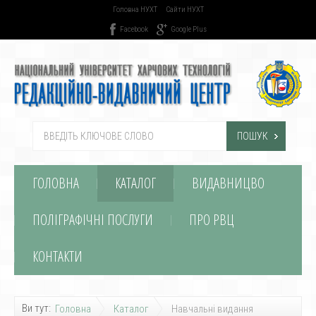
Головна НУХТ
Сайти НУХТ
Facebook
Google Plus
ПОШУК
ГОЛОВНА
КАТАЛОГ
ВИДАВНИЦВО
ПОЛІГРАФІЧНІ ПОСЛУГИ
ПРО РВЦ
КОНТАКТИ
Ви тут:
Головна
Каталог
Навчальні видання