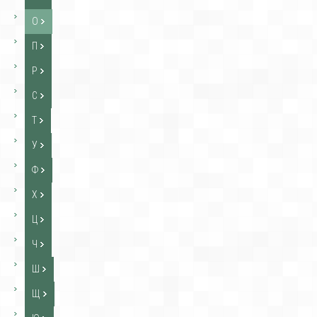
О
П
Р
С
Т
У
Ф
Х
Ц
Ч
Ш
Щ