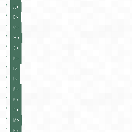
Д
Е
Є
Ж
З
И
І
Ї
Й
К
Л
М
Н