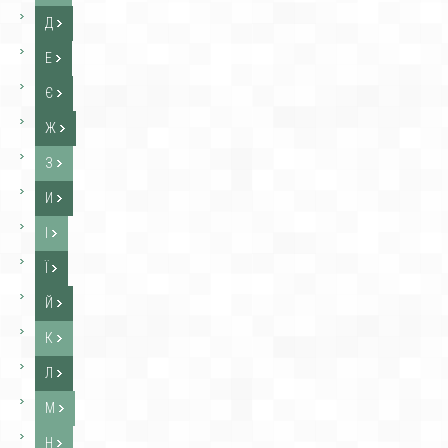
Д
Е
Є
Ж
З
И
І
Ї
Й
К
Л
М
Н