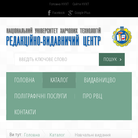
Головна НУХТ
Сайти НУХТ
Facebook
Google Plus
ПОШУК
ГОЛОВНА
КАТАЛОГ
ВИДАВНИЦВО
ПОЛІГРАФІЧНІ ПОСЛУГИ
ПРО РВЦ
КОНТАКТИ
Ви тут:
Головна
Каталог
Навчальні видання