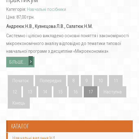
Категорія:
Навчальні посібники
Ціна:
87,00 грн.
Андреюк Н.В., Кузнєцова Л.В., Салатюк Н.М.
Cистемно і цілісно викладено основні поняття і закономірності
мікроекономічного аналізу відповідно до тематики типової
навчальної програми з дисципліни «Мікроекономіка».
БІЛЬШЕ...
Початок
Попередня
8
9
10
11
12
13
14
15
16
17
Наступна
Кінець
КАТАЛОГ
Навчальні видання
[67]