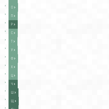
О
П
Р
С
Т
У
Ф
Х
Ц
Ч
Ш
Щ