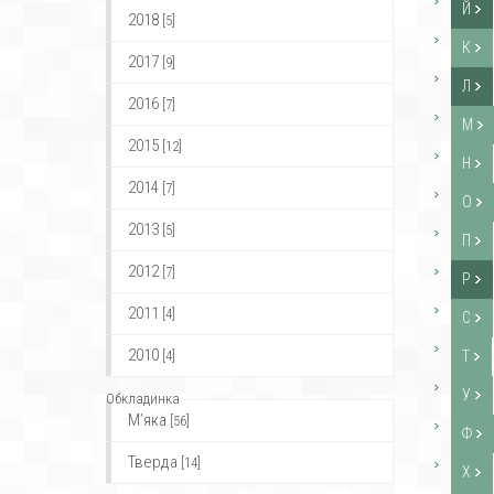
Й
2018
[5]
К
2017
[9]
Л
2016
[7]
М
2015
[12]
Н
2014
[7]
О
2013
[5]
П
2012
[7]
Р
2011
[4]
С
2010
[4]
Т
У
Обкладинка
М’яка
[56]
Ф
Тверда
[14]
Х