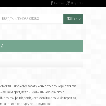
Facebook
Google Plus
ПОШУК
ТИ
допомогти широкому загалу конкретного користувача
 навчальним предметом. Зовнішньою ознакою
йного грифа відповідного освітнього міністерства,
визначеного порядку рецензування.