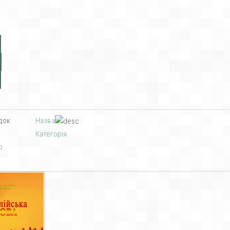
док
Назва
Категорія
р