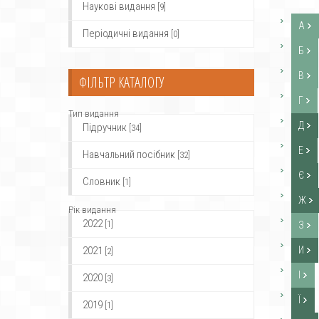
Наукові видання
[9]
А
Періодичні видання
[0]
Б
В
ФІЛЬТР КАТАЛОГУ
Г
Тип видання
Д
Підручник
[34]
Е
Навчальний посібник
[32]
Є
Словник
[1]
Ж
Рік видання
2022
[1]
З
2021
И
[2]
І
2020
[3]
Ї
2019
[1]