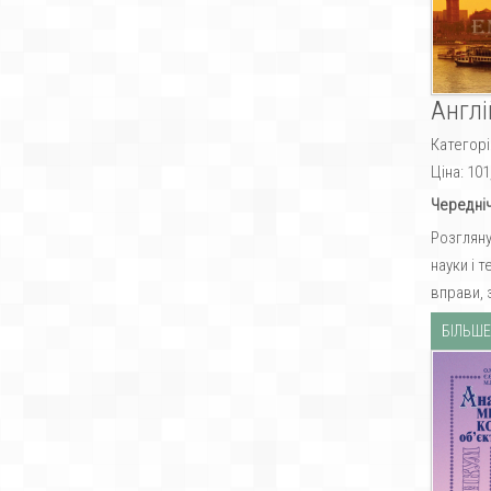
Англі
Категорі
Ціна:
101
Чередніч
Розгляну
науки і 
вправи, 
БІЛЬШЕ.