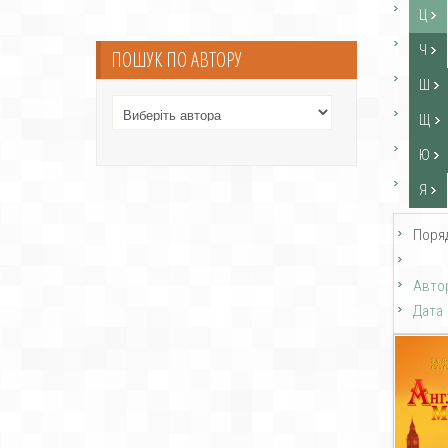
Ц
Ч
ПОШУК ПО АВТОРУ
Ш
Щ
Ю
Я
Поря
Авто
Дата