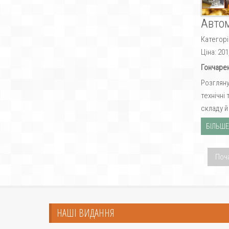
Автом
Категорі
Ціна:
201
Гончарен
Розгляну
технічні
складу й
БІЛЬШЕ.
Поч
НАШІ ВИДАННЯ