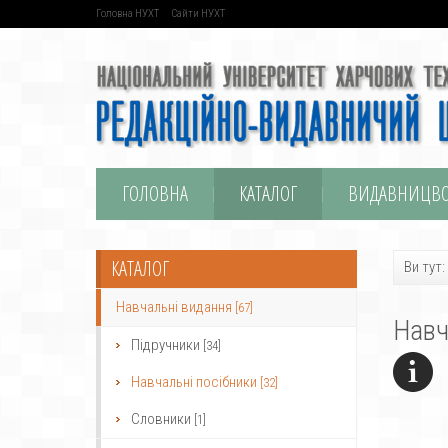
Головна НУХТ
Сайти НУХТ
ГОЛОВНА
КАТАЛОГ
ВИДАВНИЦВ
КАТАЛОГ
Ви тут:
Навчальні видання
[67]
Навч
Підручники
[34]
Навчальні посібники
[32]
Словники
[1]