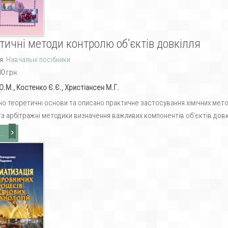
тичні методи контролю об’єктів довкілля
я:
Навчальні посібники
00 грн.
О.М., Костенко Є.Є., Христіансен М.Г.
о теоретичні основи та описано практичне застосування хімічних метод
та арбітражні методики визначення важливих компонентів об’єктів довк
..