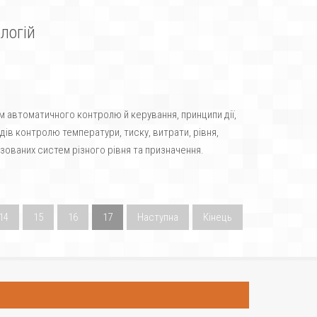
логій
м автоматичного контролю й керування, принципи дії,
дів контролю температури, тиску, витрати, рівня,
зованих систем різного рівня та призначення.
14
15
16
17
Наступна
Кінець