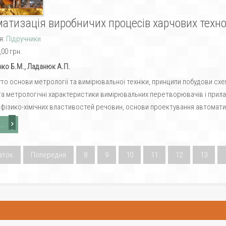
атизація виробничих процесів харчових техно
я:
Підручники
,00 грн.
ко Б.М., Ладанюк А.П.
то основи метрології та вимірювальної техніки, принципи побудови схе
 та метрологічні характеристики вимірювальних перетворювачів і прила
 фізико-хімічних властивостей речовин, основи проектування автомати
..
аток
Попередня
8
9
10
11
12
13