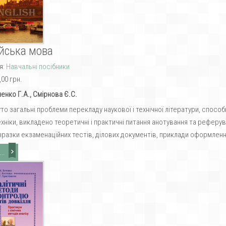
йська мова
я:
Навчальні посібники
,00 грн.
енко Г.А., Смірнова Є.С.
то загальні проблеми перекладу наукової і технічної літератури, спосо
техніки, викладено теоретичні і практичні питання анотування та реферу
зразки екзаменаційних тестів, ділових документів, приклади оформлення
..