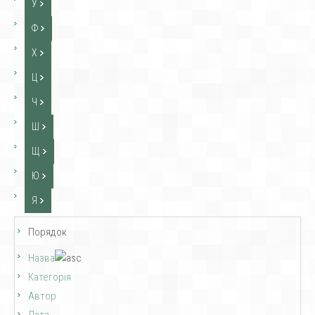
У
Ф
Х
Ц
Ч
Ш
Щ
Ю
Я
Порядок
Назва
Категорія
Автор