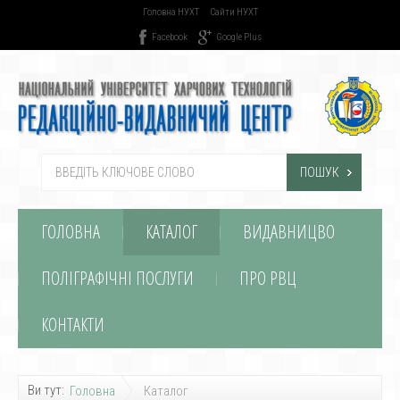
Головна НУХТ
Сайти НУХТ
Facebook
Google Plus
ПОШУК
ГОЛОВНА
КАТАЛОГ
ВИДАВНИЦВО
ПОЛІГРАФІЧНІ ПОСЛУГИ
ПРО РВЦ
КОНТАКТИ
Ви тут:
Головна
Каталог