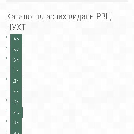
Каталог власних видань РВЦ
НУХТ
А
Б
В
Г
Д
Е
Є
Ж
З
И