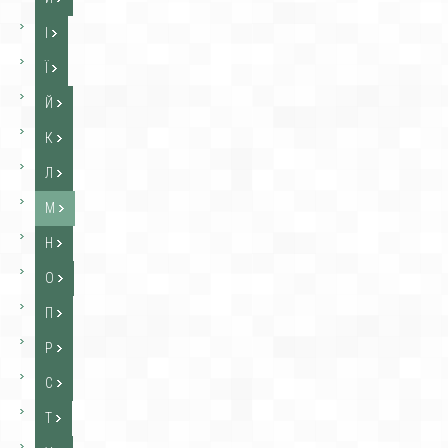
І
Ї
Й
К
Л
М
Н
О
П
Р
С
Т