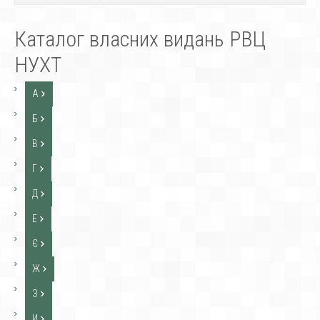
Каталог власних видань РВЦ
НУХТ
А
Б
В
Г
Д
Е
Є
Ж
З
И