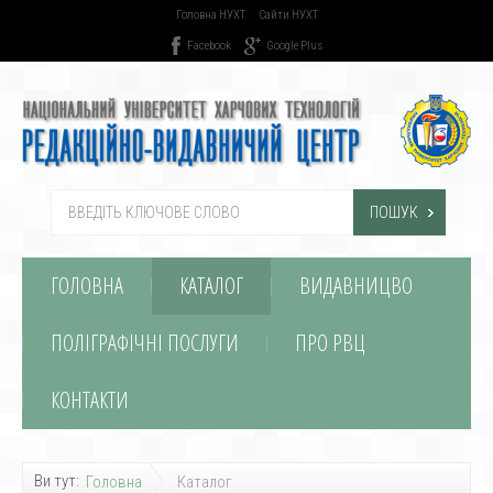
Головна НУХТ
Сайти НУХТ
Facebook
Google Plus
ПОШУК
ГОЛОВНА
КАТАЛОГ
ВИДАВНИЦВО
ПОЛІГРАФІЧНІ ПОСЛУГИ
ПРО РВЦ
КОНТАКТИ
Ви тут:
Головна
Каталог