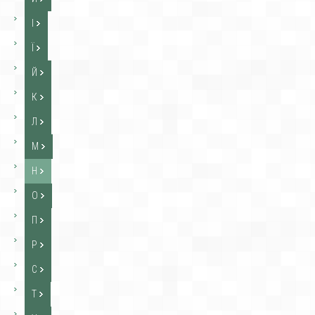
І
Ї
Й
К
Л
М
Н
О
П
Р
С
Т