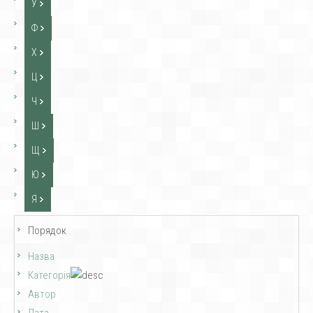
У
Ф
Х
Ц
Ч
Ш
Щ
Ю
Я
Порядок
Назва
Категорія
Автор