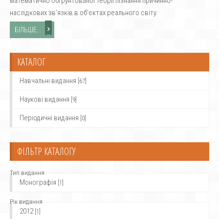
математично обґрунтованої теорії пізнання причинно-
наслідкових зв’язків в об’єктах реального світу
БІЛЬШЕ...
КАТАЛОГ
Навчальні видання
[67]
Наукові видання
[9]
Періодичні видання
[0]
ФІЛЬТР КАТАЛОГУ
Тип видання
Монографія
[1]
Рік видання
2012
[1]