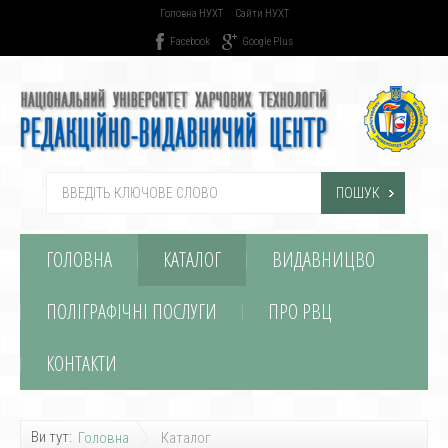
Головна НУХТ
Сайти НУХТ
Facebook
Google Plus
ПОШУК
ГОЛОВНА
КАТАЛОГ
ВИДАВНИЦВО
ПОЛІГРАФІЧНІ ПОСЛУГИ
ПРО РВЦ
КОНТАКТИ
Ви тут:
Головна
Каталог