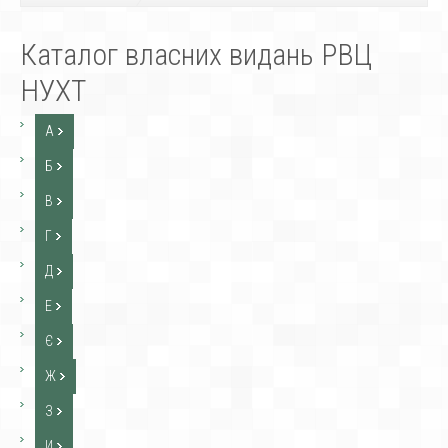
Каталог власних видань РВЦ
НУХТ
А
Б
В
Г
Д
Е
Є
Ж
З
И