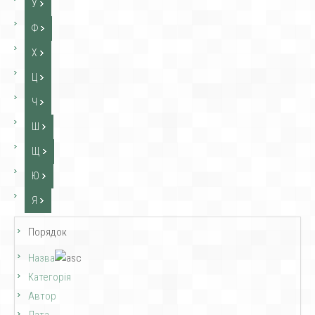
У
Ф
Х
Ц
Ч
Ш
Щ
Ю
Я
Порядок
Назва
Категорія
Автор