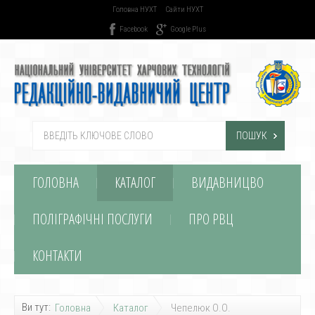
Головна НУХТ
Сайти НУХТ
Facebook
Google Plus
ПОШУК
ГОЛОВНА
КАТАЛОГ
ВИДАВНИЦВО
ПОЛІГРАФІЧНІ ПОСЛУГИ
ПРО РВЦ
КОНТАКТИ
Ви тут:
Головна
Каталог
Чепелюк О.О.