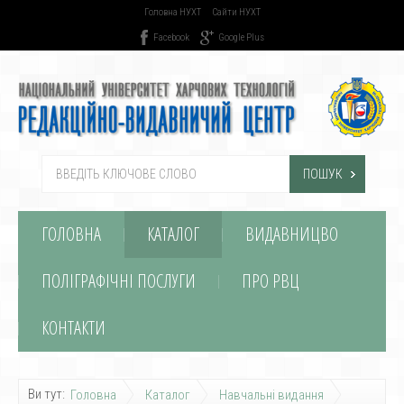
Головна НУХТ
Сайти НУХТ
Facebook
Google Plus
ПОШУК
ГОЛОВНА
КАТАЛОГ
ВИДАВНИЦВО
ПОЛІГРАФІЧНІ ПОСЛУГИ
ПРО РВЦ
КОНТАКТИ
Ви тут:
Головна
Каталог
Навчальні видання