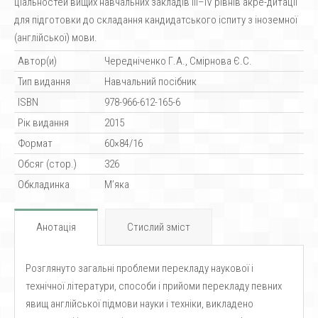
ціальностей вищих навчальних закладів III–IV рівнів акре-дитації
для підготовки до складання кандидатського іспиту з іноземної
(англійської) мови.
Автор(и)
Чередніченко Г.А., Смірнова Є.С.
Тип видання
Навчальний посібник
ISBN
978-966-612-165-6
Рік видання
2015
Формат
60×84/16
Обсяг (стор.)
326
Обкладинка
М’яка
Анотація
Стислий зміст
Розглянуто загальні проблеми перекладу наукової і
технічної літератури, способи і прийоми перекладу певних
явищ англійської підмови науки і техніки, викладено