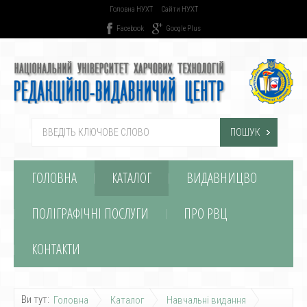
Головна НУХТ
Сайти НУХТ
Facebook
Google Plus
ПОШУК
ГОЛОВНА
КАТАЛОГ
ВИДАВНИЦВО
ПОЛІГРАФІЧНІ ПОСЛУГИ
ПРО РВЦ
КОНТАКТИ
Ви тут:
Головна
Каталог
Навчальні видання