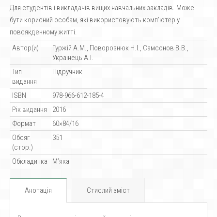
Для студентів і викладачів вищих навчальних закладів. Може
бути корисний особам, які використовують комп’ютер у
повсякденному житті.
Автор(и)
Гуржій А.М., Поворознюк Н.І., Самсонов В.В.,
Українець А.І.
Тип
Підручник
видання
ISBN
978-966-612-185-4
Рік видання
2016
Формат
60×84/16
Обсяг
351
(стор.)
Обкладинка
М’яка
Анотація
Стислий зміст