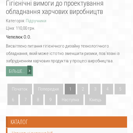
Гігієнічні вимоги до проектування
обладнання харчових виробництв
Категорія:
Підручники
Ціна:
110,00 грн.
Чепелюк О.О.
Висвітлено питання гігієнічного дизайну технологічного
обладнання, який може істотно зменшити ризики, пов’язані із
забрудненням харчових продуктів у процесі виробництва.
БІЛЬШЕ...
Початок
Попередня
1
2
3
4
5
6
7
8
9
Наступна
Кінець
КАТАЛОГ