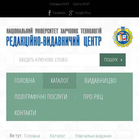
Головна НУХТ
Сайти НУХТ
Facebook
Google Plus
ПОШУК
ГОЛОВНА
КАТАЛОГ
ВИДАВНИЦВО
ПОЛІГРАФІЧНІ ПОСЛУГИ
ПРО РВЦ
КОНТАКТИ
Ви тут:
Головна
Каталог
Навчальні видання