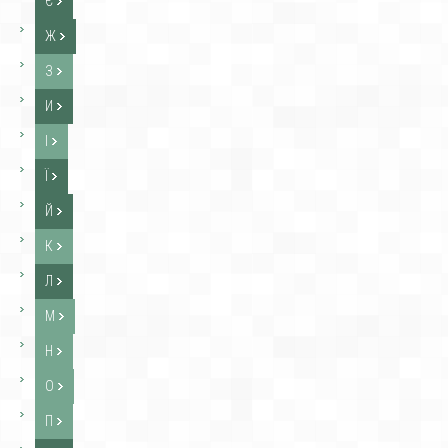
Є
Ж
З
И
І
Ї
Й
К
Л
М
Н
О
П