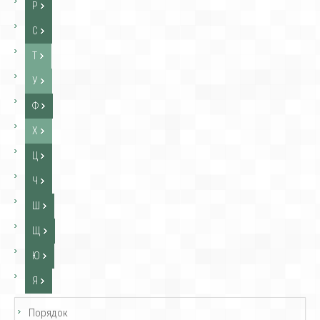
Р
С
Т
У
Ф
Х
Ц
Ч
Ш
Щ
Ю
Я
Порядок