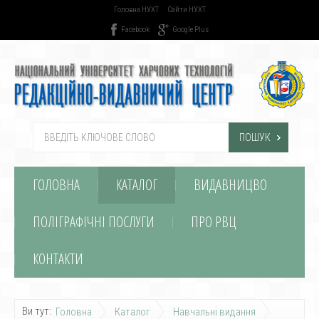
Головна НУХТ
Сайти НУХТ
Facebook
Google Plus
ПОШУК
ГОЛОВНА
КАТАЛОГ
ВИДАВНИЦВО
ПОЛІГРАФІЧНІ ПОСЛУГИ
ПРО РВЦ
КОНТАКТИ
Ви тут:
Головна
Каталог
Навчальні видання