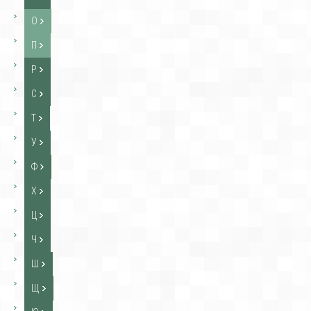
О
П
Р
С
Т
У
Ф
Х
Ц
Ч
Ш
Щ