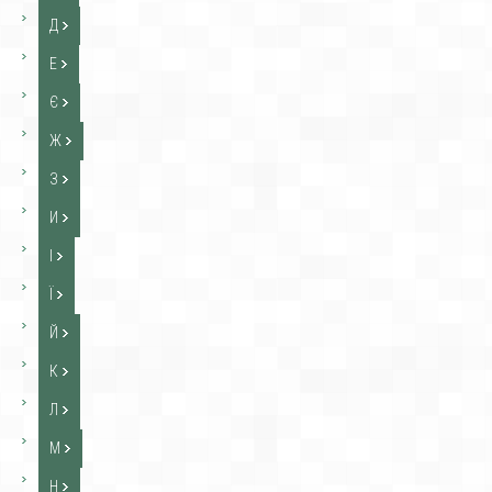
Д
Е
Є
Ж
З
И
І
Ї
Й
К
Л
М
Н