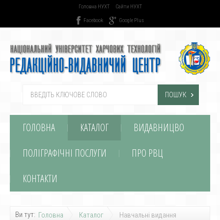
Головна НУХТ
Сайти НУХТ
Facebook
Google Plus
ПОШУК
ГОЛОВНА
КАТАЛОГ
ВИДАВНИЦВО
ПОЛІГРАФІЧНІ ПОСЛУГИ
ПРО РВЦ
КОНТАКТИ
Ви тут:
Головна
Каталог
Навчальні видання