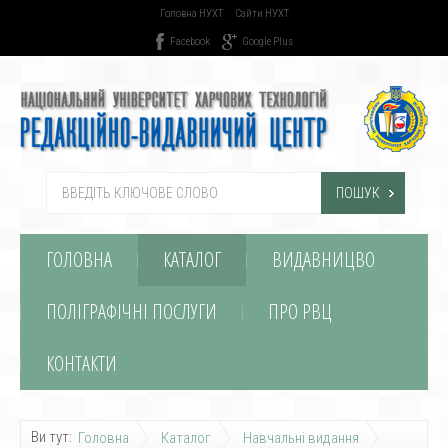
Головна НУХТ
Сайти НУХТ
Facebook
Google Plus
ПОШУК
ГОЛОВНА
КАТАЛОГ
ВИДАВНИЦВО
ПОЛІГРАФІЧНІ ПОСЛУГИ
ПРО РВЦ
КОНТАКТИ
Ви тут:
Головна
Каталог
Навчальні видання