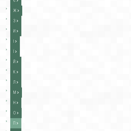
Є
Ж
З
И
І
Ї
Й
К
Л
М
Н
О
П