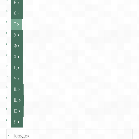
Р
С
Т
У
Ф
Х
Ц
Ч
Ш
Щ
Ю
Я
Порядок