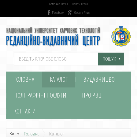
Головна НУХТ
Сайти НУХТ
Facebook
Google Plus
ПОШУК
ГОЛОВНА
КАТАЛОГ
ВИДАВНИЦВО
ПОЛІГРАФІЧНІ ПОСЛУГИ
ПРО РВЦ
КОНТАКТИ
Ви тут:
Головна
Каталог