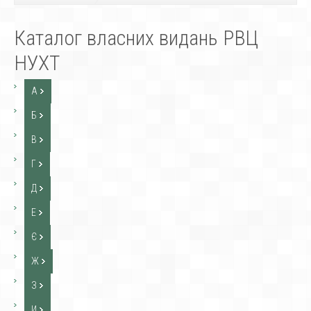
Каталог власних видань РВЦ
НУХТ
А
Б
В
Г
Д
Е
Є
Ж
З
И