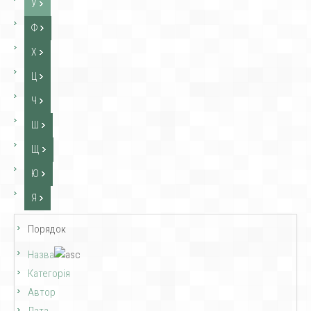
У
Ф
Х
Ц
Ч
Ш
Щ
Ю
Я
Порядок
Назва
Категорія
Автор