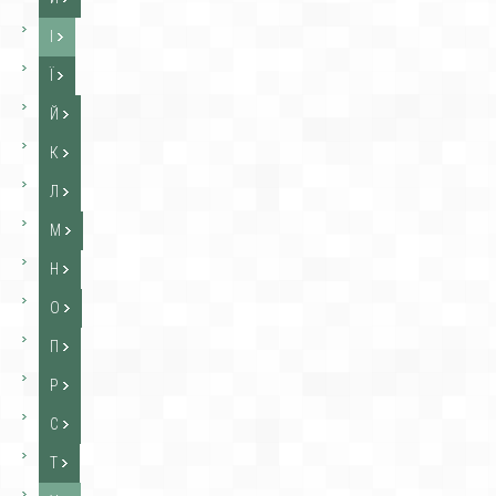
І
Ї
Й
К
Л
М
Н
О
П
Р
С
Т