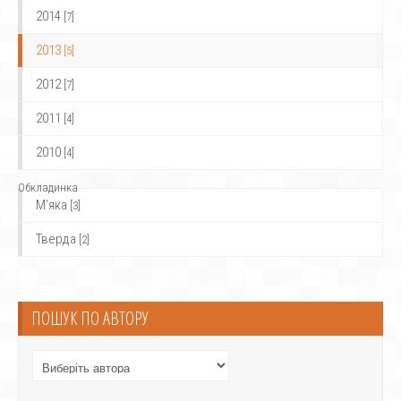
2014
[7]
2013
[5]
2012
[7]
2011
[4]
2010
[4]
Обкладинка
М’яка
[3]
Тверда
[2]
ПОШУК ПО АВТОРУ