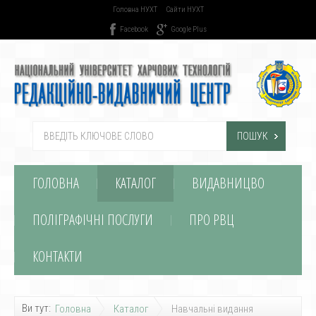
Головна НУХТ
Сайти НУХТ
Facebook
Google Plus
ПОШУК
ГОЛОВНА
КАТАЛОГ
ВИДАВНИЦВО
ПОЛІГРАФІЧНІ ПОСЛУГИ
ПРО РВЦ
КОНТАКТИ
Ви тут:
Головна
Каталог
Навчальні видання