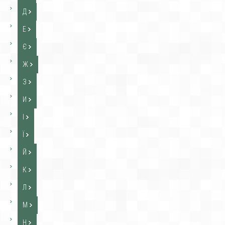
Д
Е
Є
Ж
З
И
І
Ї
Й
К
Л
М
Н