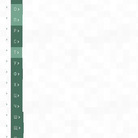
О
П
Р
С
Т
У
Ф
Х
Ц
Ч
Ш
Щ