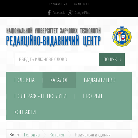
Головна НУХТ
Сайти НУХТ
Facebook
Google Plus
ПОШУК
ГОЛОВНА
КАТАЛОГ
ВИДАВНИЦВО
ПОЛІГРАФІЧНІ ПОСЛУГИ
ПРО РВЦ
КОНТАКТИ
Ви тут:
Головна
Каталог
Навчальні видання