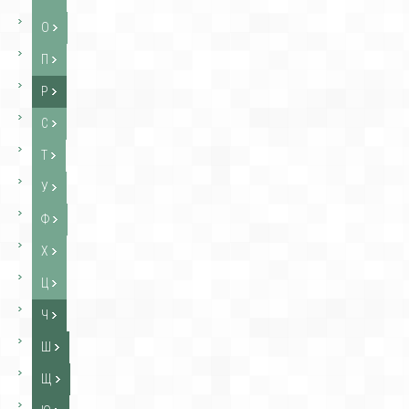
О
П
Р
С
Т
У
Ф
Х
Ц
Ч
Ш
Щ