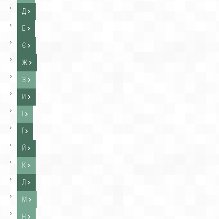
Д
Е
Є
Ж
З
И
І
Ї
Й
К
Л
М
Н