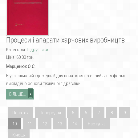
Процеси і апарати харчових виробництв
Категорія:
Підручники
Ціна:
60,00 грн.
Марценюк О.С.
В узагальненій і доступній для початкового сприйняття формі
викладено основи технічної гідравліки.
БІЛЬШЕ...
Початок
Попередня
5
6
7
8
9
10
11
12
13
14
Наступна
Кінець