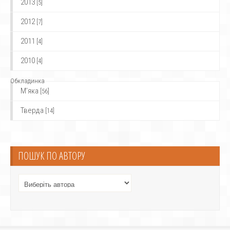
2013
[5]
2012
[7]
2011
[4]
2010
[4]
Обкладинка
М’яка
[56]
Тверда
[14]
ПОШУК ПО АВТОРУ