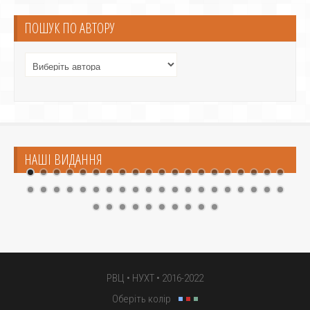
ПОШУК ПО АВТОРУ
НАШІ ВИДАННЯ
РВЦ •
НУХТ
• 2016-2022
Оберіть колір