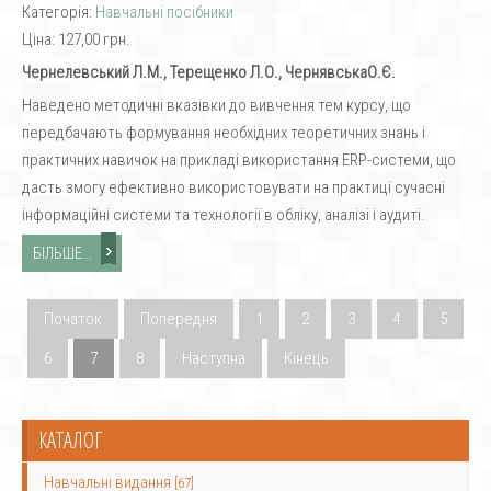
Категорія:
Навчальні посібники
Ціна:
127,00 грн.
Чернелевський Л.М., Терещенко Л.О., ЧернявськаО.Є.
Наведено методичні вказівки до вивчення тем курсу, що
передбачають формування необхідних теоретичних знань і
практичних навичок на прикладі використання ERP-системи, що
дасть змогу ефективно використовувати на практиці сучасні
інформаційні системи та технології в обліку, аналізі і аудиті.
БІЛЬШЕ...
Початок
Попередня
1
2
3
4
5
6
7
8
Наступна
Кінець
КАТАЛОГ
Навчальні видання
[67]