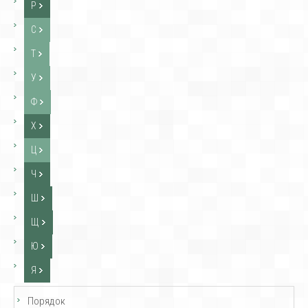
Р
С
Т
У
Ф
Х
Ц
Ч
Ш
Щ
Ю
Я
Порядок