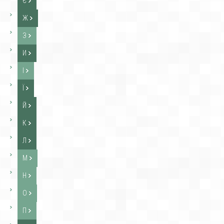
Є
Ж
З
И
І
Ї
Й
К
Л
М
Н
О
П