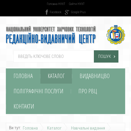
Головна НУХТ
Сайти НУХТ
Facebook
Google Plus
ПОШУК
ГОЛОВНА
КАТАЛОГ
ВИДАВНИЦВО
ПОЛІГРАФІЧНІ ПОСЛУГИ
ПРО РВЦ
КОНТАКТИ
Ви тут:
Головна
Каталог
Навчальні видання